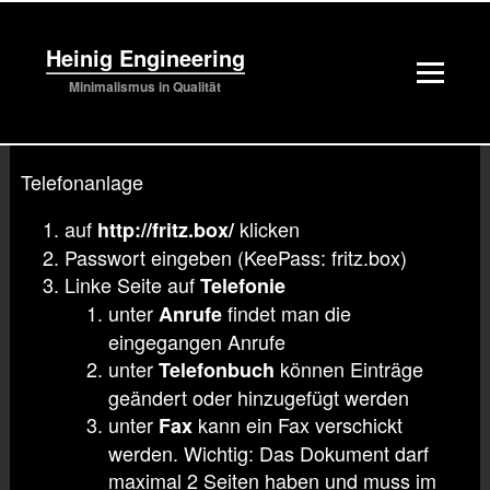
Heinig Engineering
Minimalismus in Qualität
2. Juli 2020 12:45 Uhr -
Veröffentlicht von
Dennis
Telefonanlage
auf
klicken
http://fritz.box/
Passwort eingeben (KeePass: fritz.box)
Linke Seite auf
Telefonie
unter
findet man die
Anrufe
eingegangen Anrufe
unter
können Einträge
Telefonbuch
geändert oder hinzugefügt werden
unter
kann ein Fax verschickt
Fax
werden. Wichtig: Das Dokument darf
maximal 2 Seiten haben und muss im