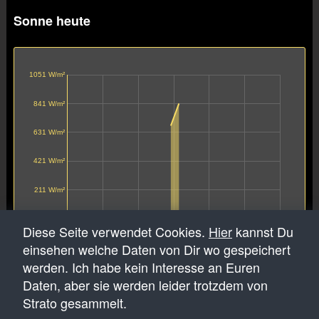
Sonne heute
1051 W/m²
841 W/m²
631 W/m²
421 W/m²
211 W/m²
Diese Seite verwendet Cookies.
Hier
kannst Du
00:00
04:00
08:00
12:00
16:00
20:00
23:59
Solarstrahlungsdichte
einsehen welche Daten von Dir wo gespeichert
werden. Ich habe kein Interesse an Euren
Daten, aber sie werden leider trotzdem von
Strato gesammelt.