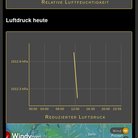
Relative Luftfeuchtigkeit
Luftdruck heute
1012.6 hPa
1012.3 hPa
Copenhagen
Esbjerg
00:00
04:00
08:00
12:00
16:00
20:00
23:59
Gdansk
Reduzierter Luftdruck
Hamburg
Wind
Berlin
Poznań
Amsterdam