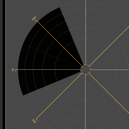
NW
W
SW