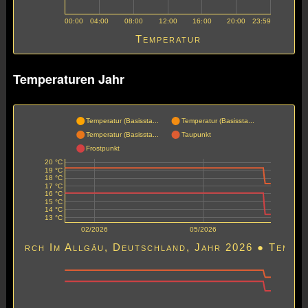
00:00
04:00
08:00
12:00
16:00
20:00
23:59
Temperatur
Temperaturen Jahr
Temperatur (Basissta...
Temperatur (Basissta...
Temperatur (Basissta...
Taupunkt
Frostpunkt
20 °C
19 °C
18 °C
17 °C
16 °C
15 °C
14 °C
13 °C
02/2026
05/2026
Leutkirch Im Allgäu, Deutschl