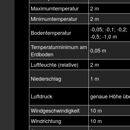
Maximumtemperatur
2 m
Minimumtemperatur
2 m
-0,05; -0,1; -0,2;
Bodentemperatur
-0,5; -1,0 m
Temperaturminimum am
0,05 m
Erdboden
Luftfeuchte (relative)
2 m
Niederschlag
1 m
Luftdruck
genaue Höhe üb
Windgeschwindigkeit
10 m
Windrichtung
10 m