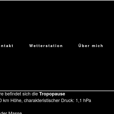
 von Prof. Dr. Christoph Thomas
ontakt
Wetterstation
Über mich
f der Erde spielt sich in den ersten zwei Schichten ab
öhe, charakteristischer Druck: 226 hPa
all
osphäre
e befindet sich die
Tropopause
50 km Höhe, charakteristischer Druck: 1,1 hPa
% der Masse