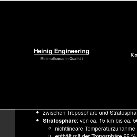
Aufbauend auf der Vorlesung
Meteorologie
Heinig Engineering
K
Aufbau der Atmosphäre
Minimalismus in Qualität
Der wichtigste Teil für die Wetterbildung au
: zwischen 10 und 15 km H
Troposhäre
linearer Temperatur- und Druckabf
enthält 75 % der Masse der Atm
zwischen Troposphäre und Stratosphär
: von ca. 15 km bis ca. 
Stratosphäre
nichtlineare Temperaturzunahme
enthält mit der Troposphäre 99 